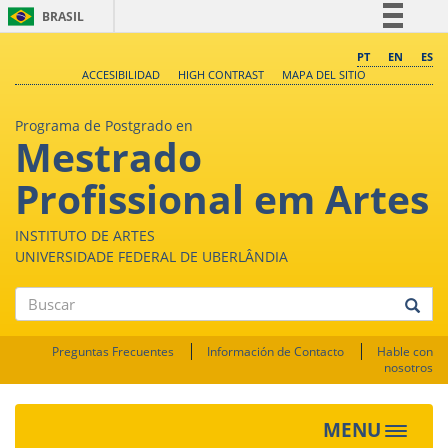
BRASIL
Simplifique!
PT
EN
ES
ACCESIBILIDAD
HIGH CONTRAST
MAPA DEL SITIO
Comunica BR
Participe
Programa de Postgrado en
Mestrado
Acesso à informação
Legislação
Profissional em Artes
Canais
INSTITUTO DE ARTES
UNIVERSIDADE FEDERAL DE UBERLÂNDIA
Buscar
Preguntas Frecuentes
Información de Contacto
Hable con
nosotros
MENU
Toggle