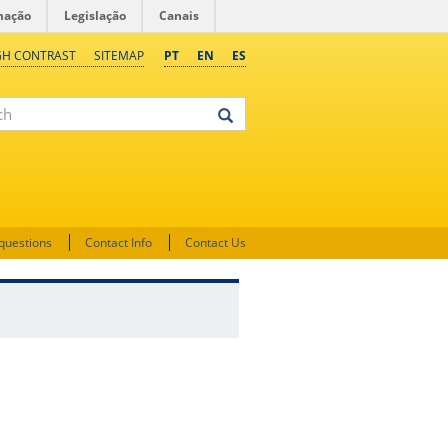
mação
Legislação
Canais
GH CONTRAST
SITEMAP
PT
EN
ES
questions
Contact Info
Contact Us