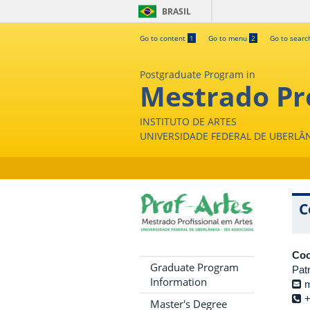
BRASIL
Go to content
1
Go to menu
2
Go to sear
Postgraduate Program in
Mestrado Pro
INSTITUTO DE ARTES
UNIVERSIDADE FEDERAL DE UBERLÂ
C
Coo
Graduate Program
Pat
Information
m
+
Master's Degree