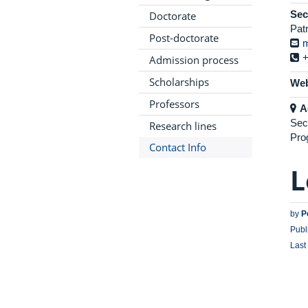
Sec
Doctorate
Pat
Post-doctorate
m
+
Admission process
Scholarships
Web
Professors
A
Sec
Research lines
Pro
Contact Info
L
by
P
Publ
Last