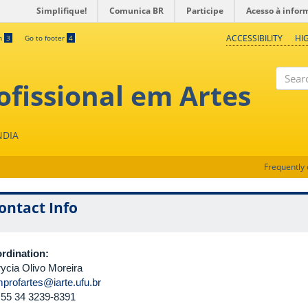
Simplifique!
Comunica BR
Participe
Acesso à infor
ACCESSIBILITY
HI
ch
3
Go to footer
4
fissional em Artes
Search
NDIA
Frequently 
ontact Info
rdination:
rycia Olivo Moreira
profartes@iarte.ufu.br
55 34 3239-8391