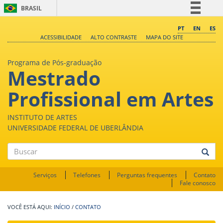
BRASIL
Simplifique!
PT
EN
ES
ACESSIBILIDADE
ALTO CONTRASTE
MAPA DO SITE
Comunica BR
Participe
Programa de Pós-graduação
Mestrado
Acesso à informação
Legislação
Profissional em Artes
Canais
INSTITUTO DE ARTES
UNIVERSIDADE FEDERAL DE UBERLÂNDIA
Buscar
Serviços
Telefones
Perguntas frequentes
Contato
Fale conosco
INÍCIO
/
CONTATO