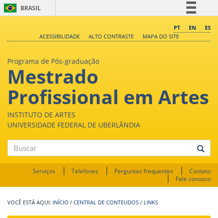
BRASIL
Simplifique!
PT
EN
ES
ACESSIBILIDADE
ALTO CONTRASTE
MAPA DO SITE
Comunica BR
Participe
Programa de Pós-graduação
Mestrado
Acesso à informação
Legislação
Profissional em Artes
Canais
INSTITUTO DE ARTES
UNIVERSIDADE FEDERAL DE UBERLÂNDIA
Buscar
Serviços
Telefones
Perguntas frequentes
Contato
Fale conosco
INÍCIO
/
CENTRAL DE CONTEUDOS
/
LINKS