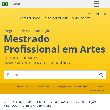
BRASIL
Simplifique!
PT
EN
ES
ACESSIBILIDADE
ALTO CONTRASTE
MAPA DO SITE
Comunica BR
Participe
Programa de Pós-graduação
Mestrado
Acesso à informação
Legislação
Profissional em Artes
Canais
INSTITUTO DE ARTES
UNIVERSIDADE FEDERAL DE UBERLÂNDIA
Buscar
Serviços
Telefones
Perguntas frequentes
Contato
Fale conosco
INÍCIO
/
UNIDADES
/
PROGRAMA DE PÓS-GRADUAÇÃO
MESTRADO PROFISSIONAL EM ARTES