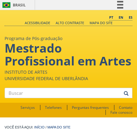
BRASIL
Simplifique!
PT
EN
ES
ACESSIBILIDADE
ALTO CONTRASTE
MAPA DO SITE
Comunica BR
Participe
Programa de Pós-graduação
Mestrado
Acesso à informação
Legislação
Profissional em Artes
Canais
INSTITUTO DE ARTES
UNIVERSIDADE FEDERAL DE UBERLÂNDIA
Buscar
Serviços
Telefones
Perguntas frequentes
Contato
Fale conosco
INÍCIO
/
MAPA DO SITE