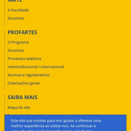
A Faculdade
Docentes
PROFARTES
O Programa
Docentes
Processos seletivos
Interinstitucional / Internacional
Normas e regulamentos
Orientações gerais
SAIBA MAIS
Mapa do site
Perguntas frequentes
Este site usa cookies para nos ajudar a oferecer uma
Fale conosco
melhor experiência ao visitar-nos. Ao continuar a