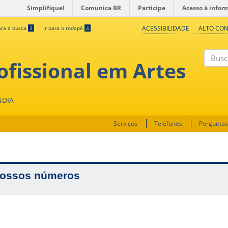
Simplifique!
Comunica BR
Participe
Acesso à infor
ACESSIBILIDADE
ALTO CO
ara a busca
3
Ir para o rodapé
4
fissional em Artes
Buscar
NDIA
Serviços
Telefones
Perguntas
ossos números