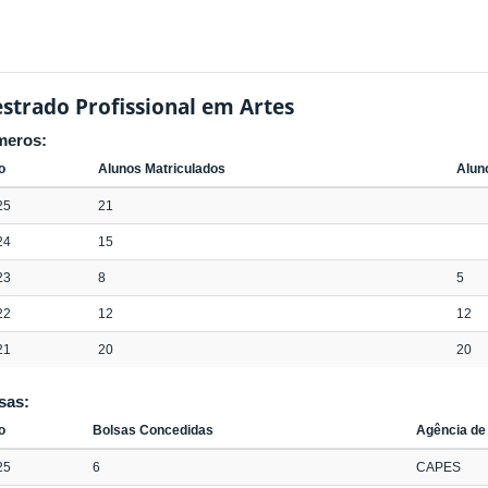
strado Profissional em Artes
meros:
o
Alunos Matriculados
Alun
25
21
24
15
23
8
5
22
12
12
21
20
20
sas:
o
Bolsas Concedidas
Agência de
25
6
CAPES