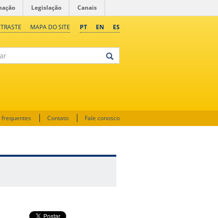
mação
Legislação
Canais
NTRASTE
MAPA DO SITE
PT
EN
ES
 frequentes
Contato
Fale conosco