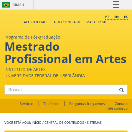
BRASIL
Simplifique!
PT
EN
ES
ACESSIBILIDADE
ALTO CONTRASTE
MAPA DO SITE
Comunica BR
Participe
Programa de Pós-graduação
Mestrado
Acesso à informação
Legislação
Profissional em Artes
Canais
INSTITUTO DE ARTES
UNIVERSIDADE FEDERAL DE UBERLÂNDIA
Buscar
Serviços
Telefones
Perguntas frequentes
Contato
Fale conosco
INÍCIO
/
CENTRAL DE CONTEUDOS
/
SISTEMAS