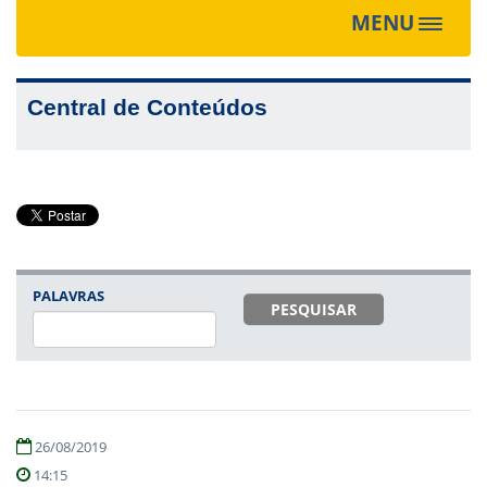
MENU
Toggle
navigat
Central de Conteúdos
PALAVRAS
PESQUISAR
26/08/2019
14:15