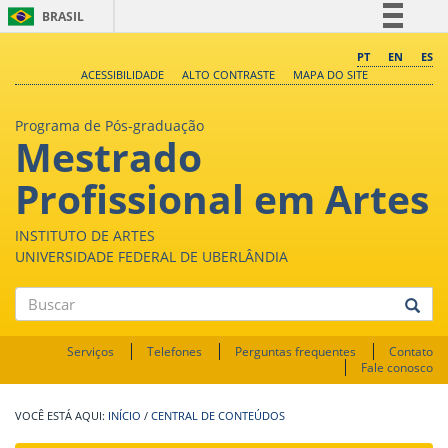
BRASIL
Simplifique!
PT
EN
ES
ACESSIBILIDADE
ALTO CONTRASTE
MAPA DO SITE
Comunica BR
Participe
Programa de Pós-graduação
Mestrado
Acesso à informação
Legislação
Profissional em Artes
Canais
INSTITUTO DE ARTES
UNIVERSIDADE FEDERAL DE UBERLÂNDIA
Buscar
Serviços
Telefones
Perguntas frequentes
Contato
Fale conosco
INÍCIO
/
CENTRAL DE CONTEÚDOS