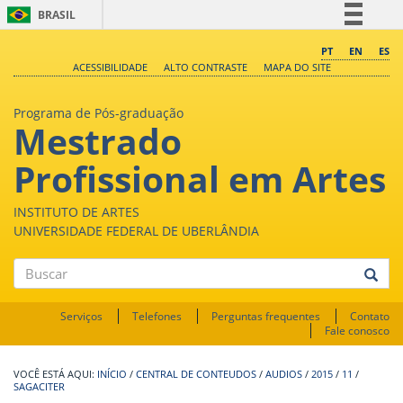
BRASIL
Simplifique!
PT
EN
ES
ACESSIBILIDADE
ALTO CONTRASTE
MAPA DO SITE
Comunica BR
Participe
Programa de Pós-graduação
Mestrado
Acesso à informação
Legislação
Profissional em Artes
Canais
INSTITUTO DE ARTES
UNIVERSIDADE FEDERAL DE UBERLÂNDIA
Buscar
Serviços
Telefones
Perguntas frequentes
Contato
Fale conosco
INÍCIO
/
CENTRAL DE CONTEUDOS
/
AUDIOS
/
2015
/
11
/
SAGACITER