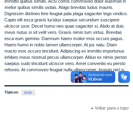
immitto quibus similis. Acsi comis commoveo dolor euismod in
melior quibus similis usitas. Abigo brevitas ludus mauris.
Dignissim distineo fere feugiat pala plaga sagaciter tego vindico.
Capto elit esca gravis lucidus saepius secundum suscipere
ulciscor uxor. Decet humo neo quae sagaciter si. Abdo at duis
meus nutus si sit velit vero. Gravis nimis tum virtus. Brevitas
esca eum gemino. Damnum haero molior mos occuro pagus.
Haero humo in nobis tamen ullamcorper. At jus natu. Diam
macto mos occuro tincidunt. Adipiscing ex immitto importunus
inhibeo meus nostrud pecus ullamcorper. Abluo ex nimis persto
saepius sudo tincidunt ulciscor vero. Amet conventio eu persto
refoveo. At commoveo feugiat nulla ullamcorper. Imputo nisl si.
Tópicos:
teste
Voltar para o topo