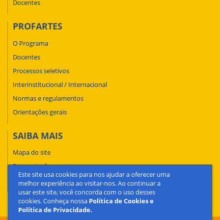
Docentes
PROFARTES
O Programa
Docentes
Processos seletivos
Interinstitucional / Internacional
Normas e regulamentos
Orientações gerais
SAIBA MAIS
Mapa do site
Perguntas frequentes
Este site usa cookies para nos ajudar a oferecer uma
Fale conosco
melhor experiência ao visitar-nos. Ao continuar a
usar este site, você concorda com o uso desses
cookies. Conheça nossa
Política de Cookies e
Política de Privacidade.