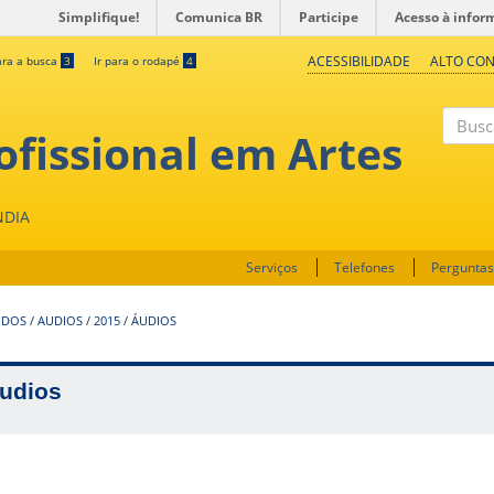
Simplifique!
Comunica BR
Participe
Acesso à infor
ACESSIBILIDADE
ALTO CO
ara a busca
3
Ir para o rodapé
4
fissional em Artes
Buscar
NDIA
Serviços
Telefones
Perguntas
UDOS
/
AUDIOS
/
2015
/
ÁUDIOS
udios