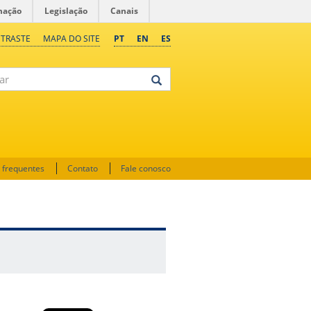
mação
Legislação
Canais
NTRASTE
MAPA DO SITE
PT
EN
ES
 frequentes
Contato
Fale conosco