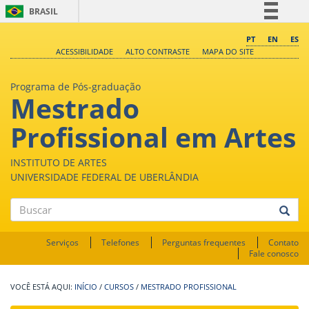
BRASIL
Simplifique!
PT
EN
ES
ACESSIBILIDADE
ALTO CONTRASTE
MAPA DO SITE
Comunica BR
Participe
Programa de Pós-graduação
Mestrado
Acesso à informação
Legislação
Profissional em Artes
Canais
INSTITUTO DE ARTES
UNIVERSIDADE FEDERAL DE UBERLÂNDIA
Buscar
Serviços
Telefones
Perguntas frequentes
Contato
Fale conosco
INÍCIO
/
CURSOS
/
MESTRADO PROFISSIONAL