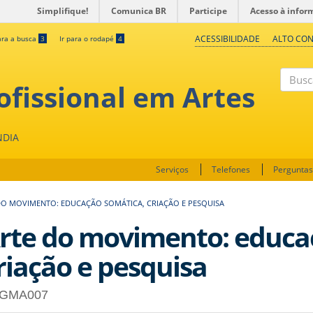
Simplifique!
Comunica BR
Participe
Acesso à infor
ACESSIBILIDADE
ALTO CO
ara a busca
3
Ir para o rodapé
4
fissional em Artes
Buscar
NDIA
Serviços
Telefones
Perguntas
DO MOVIMENTO: EDUCAÇÃO SOMÁTICA, CRIAÇÃO E PESQUISA
rte do movimento: educa
riação e pesquisa
GMA007