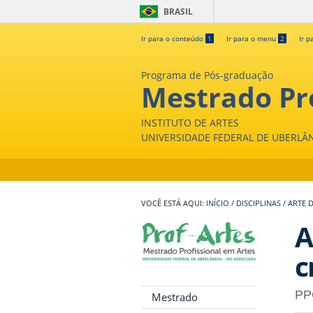
BRASIL
Ir para o conteúdo
1
Ir para o menu
2
Ir p
Programa de Pós-graduação
Mestrado Pro
INSTITUTO DE ARTES
UNIVERSIDADE FEDERAL DE UBERLÂ
INÍCIO
/
DISCIPLINAS
/
ARTE 
A
c
PP
Mestrado