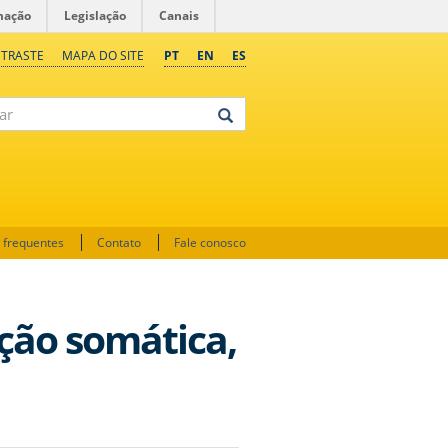
mação
Legislação
Canais
NTRASTE
MAPA DO SITE
PT
EN
ES
 frequentes
Contato
Fale conosco
ção somática,