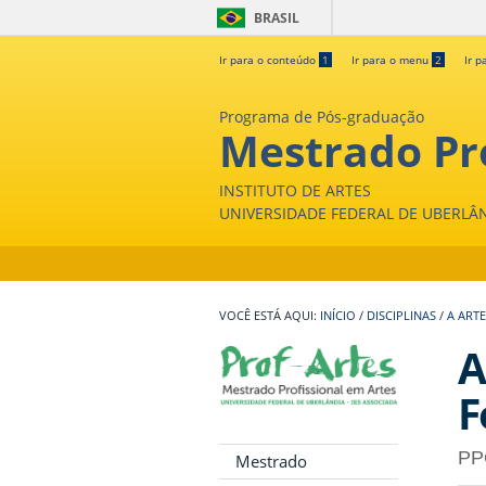
BRASIL
Ir para o conteúdo
1
Ir para o menu
2
Ir p
Programa de Pós-graduação
Mestrado Pro
INSTITUTO DE ARTES
UNIVERSIDADE FEDERAL DE UBERLÂ
INÍCIO
/
DISCIPLINAS
/
A ART
A
F
PP
Mestrado