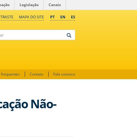
mação
Legislação
Canais
NTRASTE
MAPA DO SITE
PT
EN
ES
 frequentes
Contato
Fale conosco
cação Não-