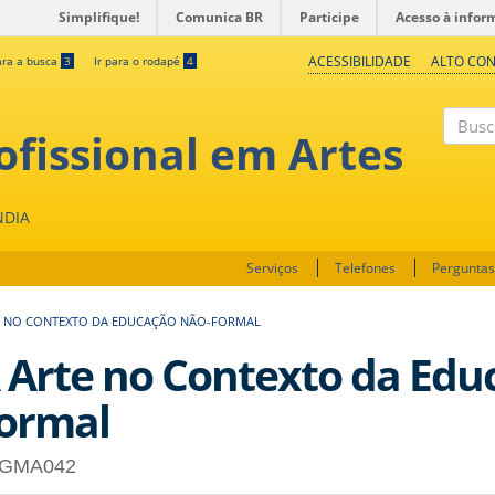
Simplifique!
Comunica BR
Participe
Acesso à infor
ACESSIBILIDADE
ALTO CO
ara a busca
3
Ir para o rodapé
4
fissional em Artes
Buscar
NDIA
Serviços
Telefones
Perguntas
E NO CONTEXTO DA EDUCAÇÃO NÃO-FORMAL
 Arte no Contexto da Edu
ormal
GMA042