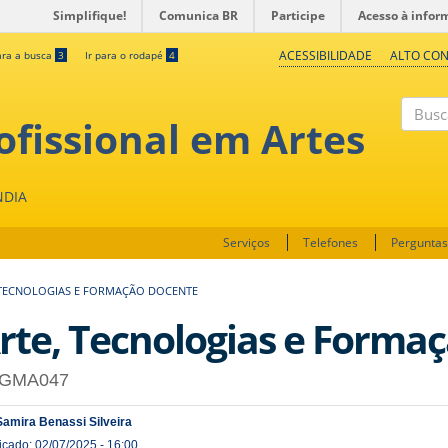
Simplifique!
Comunica BR
Participe
Acesso à infor
ACESSIBILIDADE
ALTO CO
ara a busca
3
Ir para o rodapé
4
fissional em Artes
Buscar
NDIA
Serviços
Telefones
Perguntas
 TECNOLOGIAS E FORMAÇÃO DOCENTE
rte, Tecnologias e Forma
GMA047
Samira Benassi Silveira
icado: 02/07/2025 - 16:00