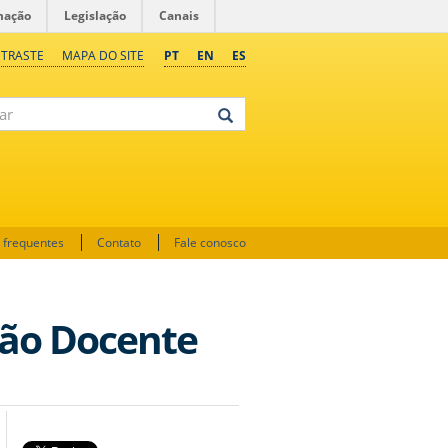
mação
Legislação
Canais
NTRASTE
MAPA DO SITE
PT
EN
ES
 frequentes
Contato
Fale conosco
ção Docente