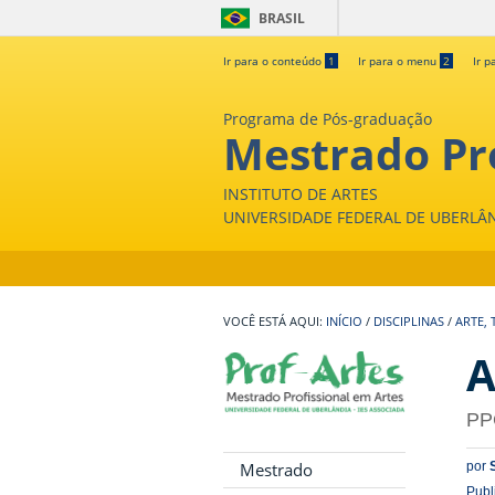
BRASIL
Ir para o conteúdo
1
Ir para o menu
2
Ir p
Programa de Pós-graduação
Mestrado Pro
INSTITUTO DE ARTES
UNIVERSIDADE FEDERAL DE UBERLÂ
INÍCIO
/
DISCIPLINAS
/
ARTE,
A
PP
Mestrado
por
Publ