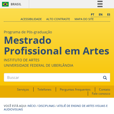
BRASIL
Simplifique!
PT
EN
ES
ACESSIBILIDADE
ALTO CONTRASTE
MAPA DO SITE
Comunica BR
Participe
Programa de Pós-graduação
Mestrado
Acesso à informação
Legislação
Profissional em Artes
Canais
INSTITUTO DE ARTES
UNIVERSIDADE FEDERAL DE UBERLÂNDIA
Buscar
Serviços
Telefones
Perguntas frequentes
Contato
Fale conosco
INÍCIO
/
DISCIPLINAS
/
ATELIÊ DE ENSINO DE ARTES VISUAIS E
AUDIOVISUAIS