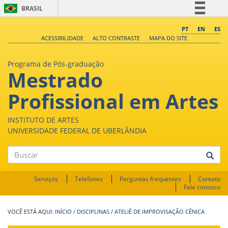
BRASIL
Simplifique!
PT
EN
ES
ACESSIBILIDADE
ALTO CONTRASTE
MAPA DO SITE
Comunica BR
Participe
Programa de Pós-graduação
Mestrado
Acesso à informação
Legislação
Profissional em Artes
Canais
INSTITUTO DE ARTES
UNIVERSIDADE FEDERAL DE UBERLÂNDIA
Buscar
Serviços
Telefones
Perguntas frequentes
Contato
Fale conosco
INÍCIO
/
DISCIPLINAS
/
ATELIÊ DE IMPROVISAÇÃO CÊNICA