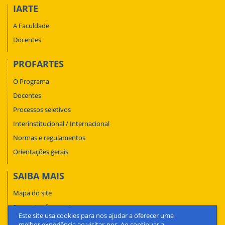
IARTE
A Faculdade
Docentes
PROFARTES
O Programa
Docentes
Processos seletivos
Interinstitucional / Internacional
Normas e regulamentos
Orientações gerais
SAIBA MAIS
Mapa do site
Perguntas frequentes
Este site usa cookies para nos ajudar a oferecer uma
Fale conosco
melhor experiência ao visitar-nos. Ao continuar a