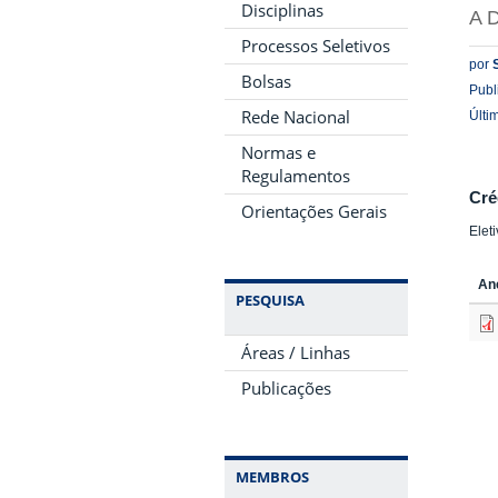
Disciplinas
A D
Processos Seletivos
por
Bolsas
Publ
Rede Nacional
Últi
Normas e
Regulamentos
Cré
Orientações Gerais
Elet
An
PESQUISA
Áreas / Linhas
Publicações
MEMBROS