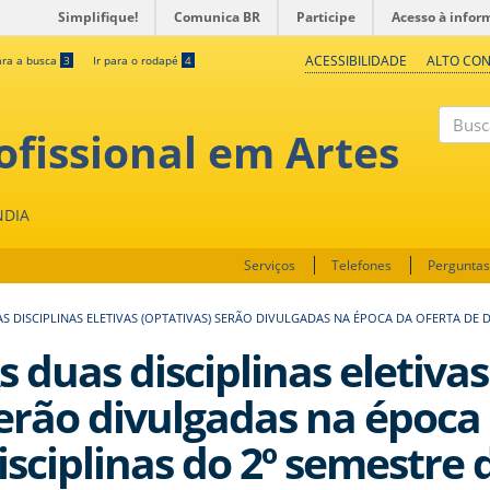
Simplifique!
Comunica BR
Participe
Acesso à infor
ACESSIBILIDADE
ALTO CO
ara a busca
3
Ir para o rodapé
4
fissional em Artes
Buscar
NDIA
Serviços
Telefones
Perguntas
S DISCIPLINAS ELETIVAS (OPTATIVAS) SERÃO DIVULGADAS NA ÉPOCA DA OFERTA DE D
s duas disciplinas eletivas
erão divulgadas na época 
isciplinas do 2º semestre 