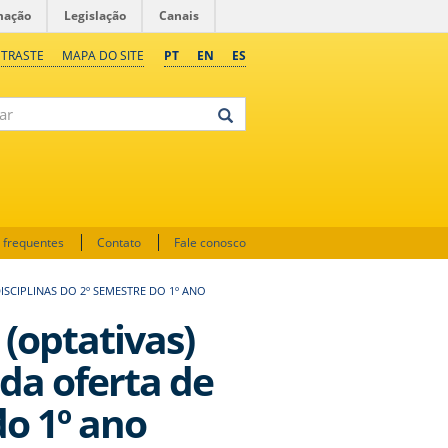
mação
Legislação
Canais
NTRASTE
MAPA DO SITE
PT
EN
ES
 frequentes
Contato
Fale conosco
ISCIPLINAS DO 2º SEMESTRE DO 1º ANO
 (optativas)
da oferta de
do 1º ano