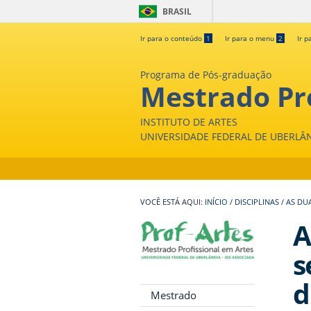
BRASIL
Ir para o conteúdo
1
Ir para o menu
2
Ir p
Programa de Pós-graduação
Mestrado Pro
INSTITUTO DE ARTES
UNIVERSIDADE FEDERAL DE UBERLÂ
INÍCIO
/
DISCIPLINAS
/
AS DUA
A
s
d
Mestrado