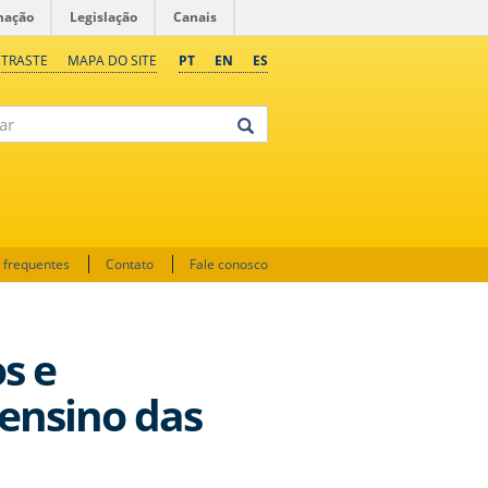
mação
Legislação
Canais
NTRASTE
MAPA DO SITE
PT
EN
ES
 frequentes
Contato
Fale conosco
s e
 ensino das