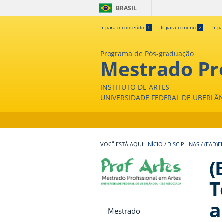
BRASIL
Ir para o conteúdo
1
Ir para o menu
2
Ir p
Programa de Pós-graduação
Mestrado Pro
INSTITUTO DE ARTES
UNIVERSIDADE FEDERAL DE UBERLÂ
INÍCIO
/
DISCIPLINAS
/
(EAD)
(
T
a
Mestrado