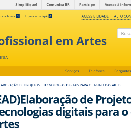
Simplifique!
Comunica BR
Participe
Acesso à infor
ACESSIBILIDADE
ALTO CO
ara a busca
3
Ir para o rodapé
4
fissional em Artes
Buscar
NDIA
Serviços
Telefones
Perguntas
ELABORAÇÃO DE PROJETOS E TECNOLOGIAS DIGITAIS PARA O ENSINO DAS ARTES
EAD)Elaboração de Projeto
ecnologias digitais para o
rtes