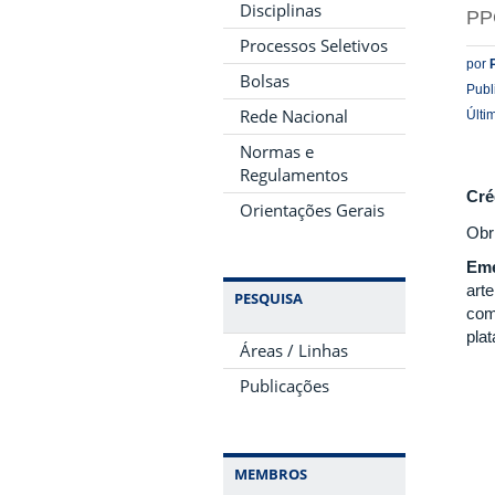
Disciplinas
PP
Processos Seletivos
por
Bolsas
Publ
Rede Nacional
Últi
Normas e
Regulamentos
Cré
Orientações Gerais
Obr
Eme
art
PESQUISA
com
pla
Áreas / Linhas
Publicações
MEMBROS