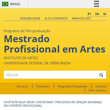
BRASIL
Simplifique!
PT
EN
ES
ACESSIBILIDADE
ALTO CONTRASTE
MAPA DO SITE
Comunica BR
Participe
Programa de Pós-graduação
Mestrado
Acesso à informação
Legislação
Profissional em Artes
Canais
INSTITUTO DE ARTES
UNIVERSIDADE FEDERAL DE UBERLÂNDIA
Buscar
Serviços
Telefones
Perguntas frequentes
Contato
Fale conosco
INÍCIO
/
DISCIPLINAS
/
PROCESSOS DE CRIAÇÃO EM DANÇA
NO CONTEXTO EDUCACIONAL