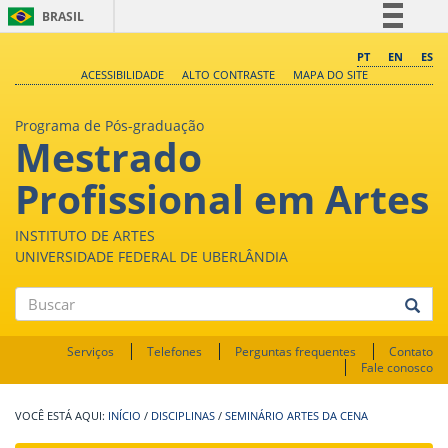
BRASIL
Simplifique!
PT
EN
ES
ACESSIBILIDADE
ALTO CONTRASTE
MAPA DO SITE
Comunica BR
Participe
Programa de Pós-graduação
Mestrado
Acesso à informação
Legislação
Profissional em Artes
Canais
INSTITUTO DE ARTES
UNIVERSIDADE FEDERAL DE UBERLÂNDIA
Buscar
Serviços
Telefones
Perguntas frequentes
Contato
Fale conosco
INÍCIO
/
DISCIPLINAS
/
SEMINÁRIO ARTES DA CENA