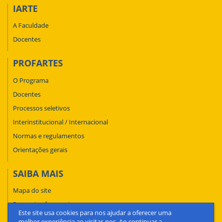
IARTE
A Faculdade
Docentes
PROFARTES
O Programa
Docentes
Processos seletivos
Interinstitucional / Internacional
Normas e regulamentos
Orientações gerais
SAIBA MAIS
Mapa do site
Perguntas frequentes
Este site usa cookies para nos ajudar a oferecer uma
Fale conosco
melhor experiência ao visitar-nos. Ao continuar a