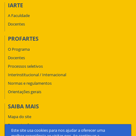
IARTE
A Faculdade
Docentes
PROFARTES
O Programa
Docentes
Processos seletivos
Interinstitucional / Internacional
Normas e regulamentos
Orientações gerais
SAIBA MAIS
Mapa do site
Perguntas frequentes
Este site usa cookies para nos ajudar a oferecer uma
Fale conosco
melhor experiência ao visitar-nos. Ao continuar a