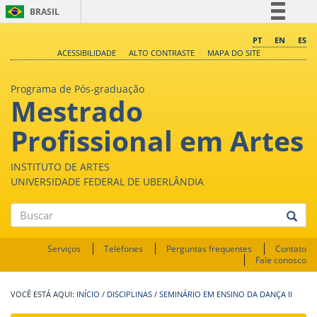
BRASIL
Simplifique!
PT
EN
ES
ACESSIBILIDADE
ALTO CONTRASTE
MAPA DO SITE
Comunica BR
Participe
Programa de Pós-graduação
Mestrado
Acesso à informação
Legislação
Profissional em Artes
Canais
INSTITUTO DE ARTES
UNIVERSIDADE FEDERAL DE UBERLÂNDIA
Buscar
Serviços
Telefones
Perguntas frequentes
Contato
Fale conosco
INÍCIO
/
DISCIPLINAS
/
SEMINÁRIO EM ENSINO DA DANÇA II