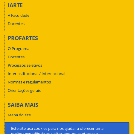
IARTE
A Faculdade
Docentes
PROFARTES
O Programa
Docentes
Processos seletivos
Interinstitucional / Internacional
Normas e regulamentos
Orientações gerais
SAIBA MAIS
Mapa do site
Perguntas frequentes
Este site usa cookies para nos ajudar a oferecer uma
Fale conosco
melhor experiência ao visitar-nos. Ao continuar a