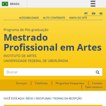
BRASIL
Simplifique!
PT
EN
ES
ACESSIBILIDADE
ALTO CONTRASTE
MAPA DO SITE
Comunica BR
Participe
Programa de Pós-graduação
Mestrado
Acesso à informação
Legislação
Profissional em Artes
Canais
INSTITUTO DE ARTES
UNIVERSIDADE FEDERAL DE UBERLÂNDIA
Buscar
Serviços
Telefones
Perguntas frequentes
Contato
Fale conosco
INÍCIO
/
DISCIPLINAS
/
TEORIAS DA RECEPÇÃO