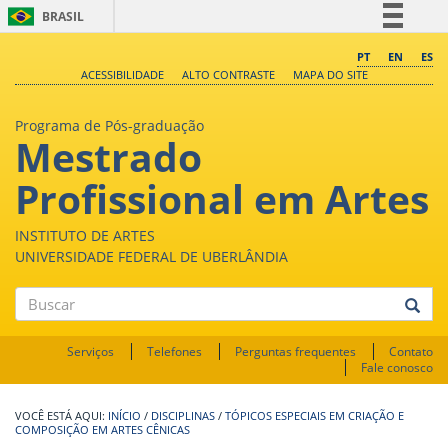
BRASIL
Simplifique!
PT
EN
ES
ACESSIBILIDADE
ALTO CONTRASTE
MAPA DO SITE
Comunica BR
Participe
Programa de Pós-graduação
Mestrado
Acesso à informação
Legislação
Profissional em Artes
Canais
INSTITUTO DE ARTES
UNIVERSIDADE FEDERAL DE UBERLÂNDIA
Buscar
Serviços
Telefones
Perguntas frequentes
Contato
Fale conosco
INÍCIO
/
DISCIPLINAS
/
TÓPICOS ESPECIAIS EM CRIAÇÃO E
COMPOSIÇÃO EM ARTES CÊNICAS