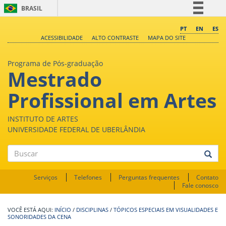
BRASIL
Simplifique!
PT
EN
ES
ACESSIBILIDADE
ALTO CONTRASTE
MAPA DO SITE
Comunica BR
Participe
Programa de Pós-graduação
Mestrado
Acesso à informação
Legislação
Profissional em Artes
Canais
INSTITUTO DE ARTES
UNIVERSIDADE FEDERAL DE UBERLÂNDIA
Buscar
Serviços
Telefones
Perguntas frequentes
Contato
Fale conosco
INÍCIO
/
DISCIPLINAS
/
TÓPICOS ESPECIAIS EM VISUALIDADES E
SONORIDADES DA CENA