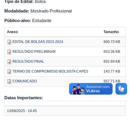
Tipo de Edital:
Bolsa
Modalidade:
Mestrado Profissional
Público-alvo:
Estudante
Anexo
Tamanho
EDITAL DE BOLSAS 2023-2024
660.73 KB
RESULTADO PRELIMINAR
653.36 KB
RESULTADO FINAL
652.69 KB
TERMO DE COMPROMISSO BOLSISTA CAPES
143.77 KB
COMUNICADO
557.71 KB
Datas Importantes:
13/08/2025 - 14:45