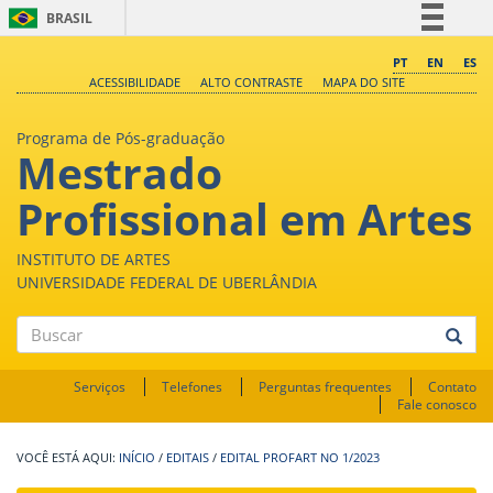
BRASIL
Simplifique!
PT
EN
ES
ACESSIBILIDADE
ALTO CONTRASTE
MAPA DO SITE
Comunica BR
Participe
Programa de Pós-graduação
Mestrado
Acesso à informação
Legislação
Profissional em Artes
Canais
INSTITUTO DE ARTES
UNIVERSIDADE FEDERAL DE UBERLÂNDIA
Buscar
Serviços
Telefones
Perguntas frequentes
Contato
Fale conosco
INÍCIO
/
EDITAIS
/
EDITAL PROFART NO 1/2023