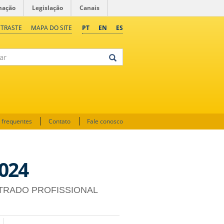
mação
Legislação
Canais
NTRASTE
MAPA DO SITE
PT
EN
ES
 frequentes
Contato
Fale conosco
024
TRADO PROFISSIONAL