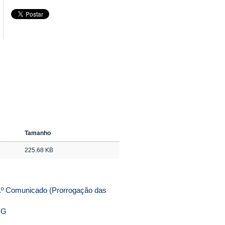
Tamanho
225.68 KB
1º Comunicado (Prorrogação das
MG