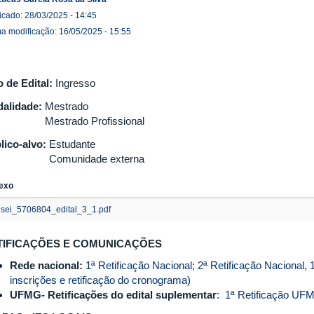
icado: 28/03/2025 - 14:45
ma modificação: 16/05/2025 - 15:55
o de Edital:
Ingresso
alidade:
Mestrado
Mestrado Profissional
lico-alvo:
Estudante
Comunidade externa
exo
sei_5706804_edital_3_1.pdf
TIFICAÇÕES E COMUNICAÇÕES
Rede nacional:
1ª Retificação Nacional
;
2ª Retificação Nacional
,
inscrições e retificação do cronograma)
UFMG- Retificações do edital suplementar
:
1ª Retificação UF