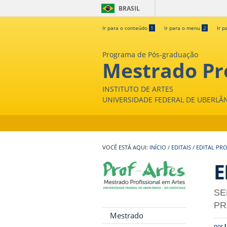
BRASIL
Ir para o conteúdo
1
Ir para o menu
2
Ir p
Programa de Pós-graduação
Mestrado Pro
INSTITUTO DE ARTES
UNIVERSIDADE FEDERAL DE UBERLÂ
INÍCIO
/
EDITAIS
/
EDITAL PRO
E
SE
PR
Mestrado
por