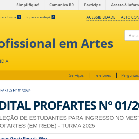
Simplifique!
Comunica BR
Participe
Acesso à infor
ACESSIBILIDADE
ALTO CO
ara a busca
3
Ir para o rodapé
4
fissional em Artes
Buscar
NDIA
Serviços
Telefones
Perguntas
FARTES N° 01/2024
DITAL PROFARTES N° 01/2
LEÇÃO DE ESTUDANTES PARA INGRESSO NO MES
OFARTES (EM REDE) - TURMA 2025
Lucas Garcia Rosa da Silva