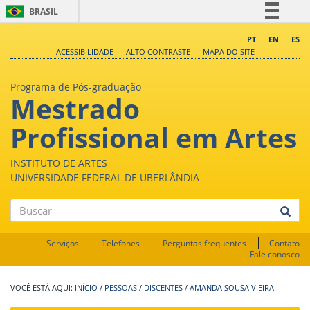
BRASIL
Simplifique!
PT
EN
ES
ACESSIBILIDADE
ALTO CONTRASTE
MAPA DO SITE
Comunica BR
Participe
Programa de Pós-graduação
Mestrado
Acesso à informação
Legislação
Profissional em Artes
Canais
INSTITUTO DE ARTES
UNIVERSIDADE FEDERAL DE UBERLÂNDIA
Buscar
Serviços
Telefones
Perguntas frequentes
Contato
Fale conosco
INÍCIO
/
PESSOAS
/
DISCENTES
/
AMANDA SOUSA VIEIRA