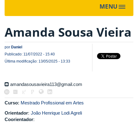
MENU
Toggle
navigat
Amanda Sousa Vieira
por
Daniel
Publicado: 11/07/2022 - 15:40
Última modificação: 13/05/2025 - 13:33
amandasousavieira113@gmail.com
Curso:
Mestrado Profissional em Artes
Orientador
:
João Henrique Lodi Agreli
Coorientador
: