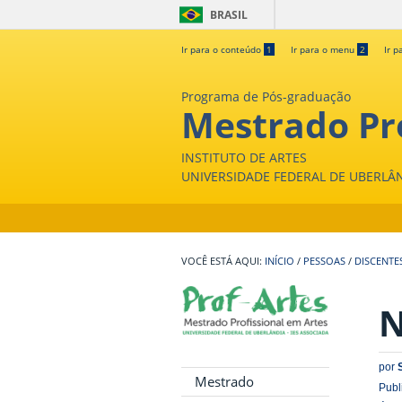
BRASIL
Ir para o conteúdo
1
Ir para o menu
2
Ir p
Programa de Pós-graduação
Mestrado Pro
INSTITUTO DE ARTES
UNIVERSIDADE FEDERAL DE UBERLÂ
INÍCIO
/
PESSOAS
/
DISCENTE
N
por
Mestrado
Publ