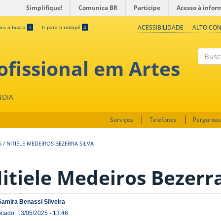
Simplifique!
Comunica BR
Participe
Acesso à infor
ACESSIBILIDADE
ALTO CO
ara a busca
3
Ir para o rodapé
4
fissional em Artes
Buscar
NDIA
Serviços
Telefones
Perguntas
S
/
NITIELE MEDEIROS BEZERRA SILVA
itiele Medeiros Bezerra
Samira Benassi Silveira
icado: 13/05/2025 - 13:46