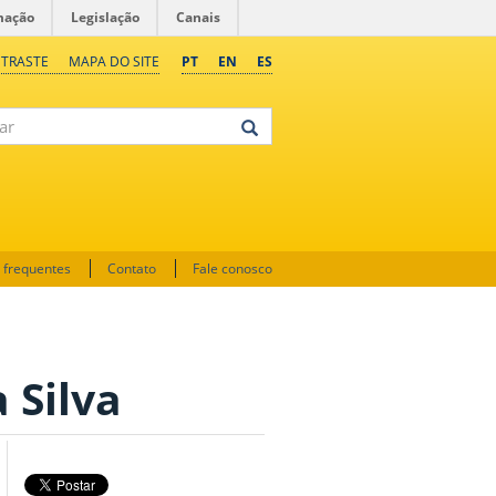
mação
Legislação
Canais
NTRASTE
MAPA DO SITE
PT
EN
ES
 frequentes
Contato
Fale conosco
 Silva