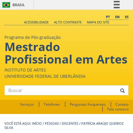
BRASIL
Simplifique!
PT
EN
ES
ACESSIBILIDADE
ALTO CONTRASTE
MAPA DO SITE
Comunica BR
Participe
Programa de Pós-graduação
Mestrado
Acesso à informação
Legislação
Profissional em Artes
Canais
INSTITUTO DE ARTES
UNIVERSIDADE FEDERAL DE UBERLÂNDIA
Buscar
Serviços
Telefones
Perguntas frequentes
Contato
Fale conosco
INÍCIO
/
PESSOAS
/
DISCENTES
/
PATRÍCIA ARAÚJO QUEIROZ
SILVA