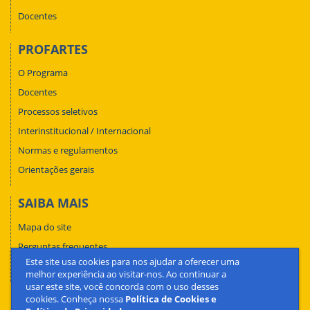
Docentes
PROFARTES
O Programa
Docentes
Processos seletivos
Interinstitucional / Internacional
Normas e regulamentos
Orientações gerais
SAIBA MAIS
Mapa do site
Perguntas frequentes
Este site usa cookies para nos ajudar a oferecer uma
Fale conosco
melhor experiência ao visitar-nos. Ao continuar a
usar este site, você concorda com o uso desses
cookies. Conheça nossa
Política de Cookies e