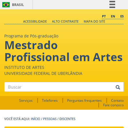
BRASIL
Simplifique!
PT
EN
ES
ACESSIBILIDADE
ALTO CONTRASTE
MAPA DO SITE
Comunica BR
Participe
Programa de Pós-graduação
Mestrado
Acesso à informação
Legislação
Profissional em Artes
Canais
INSTITUTO DE ARTES
UNIVERSIDADE FEDERAL DE UBERLÂNDIA
Buscar
Serviços
Telefones
Perguntas frequentes
Contato
Fale conosco
INÍCIO
/
PESSOAS
/
DISCENTES