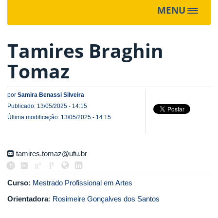
MENU
Toggle
navigat
Tamires Braghin
Tomaz
por
Samira Benassi Silveira
Publicado: 13/05/2025 - 14:15
Última modificação: 13/05/2025 - 14:15
tamires.tomaz@ufu.br
Curso:
Mestrado Profissional em Artes
Orientadora
:
Rosimeire Gonçalves dos Santos