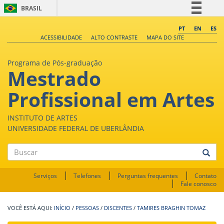
BRASIL
Simplifique!
PT
EN
ES
ACESSIBILIDADE
ALTO CONTRASTE
MAPA DO SITE
Comunica BR
Participe
Programa de Pós-graduação
Mestrado
Acesso à informação
Legislação
Profissional em Artes
Canais
INSTITUTO DE ARTES
UNIVERSIDADE FEDERAL DE UBERLÂNDIA
Buscar
Serviços
Telefones
Perguntas frequentes
Contato
Fale conosco
INÍCIO
/
PESSOAS
/
DISCENTES
/
TAMIRES BRAGHIN TOMAZ