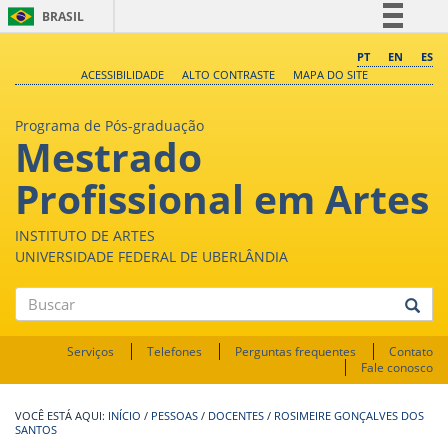
BRASIL
Simplifique!
PT
EN
ES
ACESSIBILIDADE
ALTO CONTRASTE
MAPA DO SITE
Comunica BR
Participe
Programa de Pós-graduação
Mestrado
Acesso à informação
Legislação
Profissional em Artes
Canais
INSTITUTO DE ARTES
UNIVERSIDADE FEDERAL DE UBERLÂNDIA
Buscar
Serviços
Telefones
Perguntas frequentes
Contato
Fale conosco
INÍCIO
/
PESSOAS
/
DOCENTES
/
ROSIMEIRE GONÇALVES DOS
SANTOS