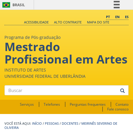
BRASIL
Simplifique!
PT
EN
ES
ACESSIBILIDADE
ALTO CONTRASTE
MAPA DO SITE
Comunica BR
Participe
Programa de Pós-graduação
Mestrado
Acesso à informação
Legislação
Profissional em Artes
Canais
INSTITUTO DE ARTES
UNIVERSIDADE FEDERAL DE UBERLÂNDIA
Buscar
Serviços
Telefones
Perguntas frequentes
Contato
Fale conosco
INÍCIO
/
PESSOAS
/
DOCENTES
/
MEIRINÊS SEVERINO DE
OLIVEIRA