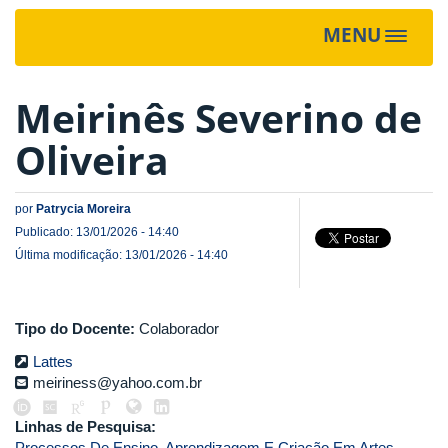
MENU
Toggle
navigat
Meirinês Severino de
Oliveira
por
Patrycia Moreira
Publicado: 13/01/2026 - 14:40
Última modificação: 13/01/2026 - 14:40
Tipo do Docente:
Colaborador
Lattes
meiriness@yahoo.com.br
Linhas de Pesquisa:
Processos De Ensino, Aprendizagem E Criação Em Artes