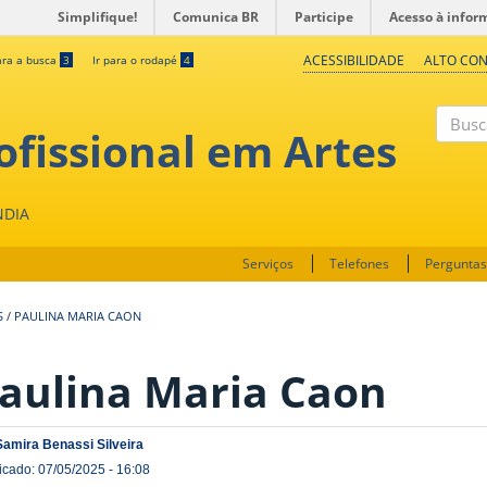
Simplifique!
Comunica BR
Participe
Acesso à infor
ACESSIBILIDADE
ALTO CO
ara a busca
3
Ir para o rodapé
4
fissional em Artes
Buscar
NDIA
Serviços
Telefones
Perguntas
S
/
PAULINA MARIA CAON
aulina Maria Caon
Samira Benassi Silveira
icado: 07/05/2025 - 16:08