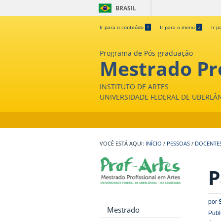
BRASIL
Ir para o conteúdo
1
Ir para o menu
2
Ir p
Programa de Pós-graduação
Mestrado Pro
INSTITUTO DE ARTES
UNIVERSIDADE FEDERAL DE UBERLÂ
INÍCIO
/
PESSOAS
/
DOCENTE
P
por
Mestrado
Publ