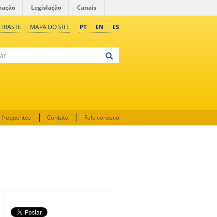
mação
Legislação
Canais
NTRASTE
MAPA DO SITE
PT
EN
ES
 frequentes
Contato
Fale conosco