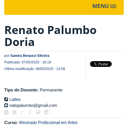
MENU
Toggle
navigat
Renato Palumbo
Doria
por
Samira Benassi Silveira
Publicado: 07/05/2025 - 16:19
Última modificação: 08/05/2025 - 14:08
Tipo do Docente:
Permanente
Lattes
natopalumbo@gmail.com
Curso:
Mestrado Profissional em Artes