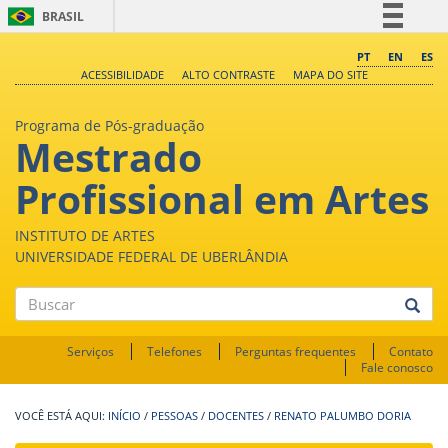
BRASIL
Simplifique!
PT
EN
ES
ACESSIBILIDADE
ALTO CONTRASTE
MAPA DO SITE
Comunica BR
Participe
Programa de Pós-graduação
Mestrado
Acesso à informação
Legislação
Profissional em Artes
Canais
INSTITUTO DE ARTES
UNIVERSIDADE FEDERAL DE UBERLÂNDIA
Buscar
Serviços
Telefones
Perguntas frequentes
Contato
Fale conosco
INÍCIO
/
PESSOAS
/
DOCENTES
/
RENATO PALUMBO DORIA