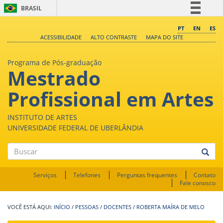
BRASIL
Simplifique!
PT
EN
ES
ACESSIBILIDADE
ALTO CONTRASTE
MAPA DO SITE
Comunica BR
Participe
Programa de Pós-graduação
Mestrado
Acesso à informação
Legislação
Profissional em Artes
Canais
INSTITUTO DE ARTES
UNIVERSIDADE FEDERAL DE UBERLÂNDIA
Buscar
Serviços
Telefones
Perguntas frequentes
Contato
Fale conosco
INÍCIO
/
PESSOAS
/
DOCENTES
/
ROBERTA MAÍRA DE MELO