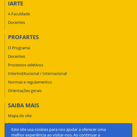
IARTE
A Faculdade
Docentes
PROFARTES
O Programa
Docentes
Processos seletivos
Interinstitucional / Internacional
Normas e regulamentos
Orientações gerais
SAIBA MAIS
Mapa do site
Perguntas frequentes
Este site usa cookies para nos ajudar a oferecer uma
Fale conosco
melhor experiência ao visitar-nos. Ao continuar a