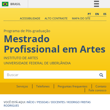
BRASIL
Simplifique!
PT
EN
ES
ACESSIBILIDADE
ALTO CONTRASTE
MAPA DO SITE
Comunica BR
Participe
Programa de Pós-graduação
Mestrado
Acesso à informação
Legislação
Profissional em Artes
Canais
INSTITUTO DE ARTES
UNIVERSIDADE FEDERAL DE UBERLÂNDIA
Buscar
Serviços
Telefones
Perguntas frequentes
Contato
Fale conosco
INÍCIO
/
PESSOAS
/
DOCENTES
/
RODRIGO FREITAS
RODRIGUES