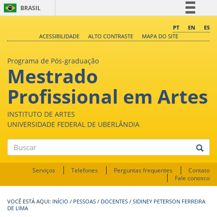
BRASIL
Simplifique!
PT
EN
ES
ACESSIBILIDADE
ALTO CONTRASTE
MAPA DO SITE
Comunica BR
Participe
Programa de Pós-graduação
Mestrado
Acesso à informação
Legislação
Profissional em Artes
Canais
INSTITUTO DE ARTES
UNIVERSIDADE FEDERAL DE UBERLÂNDIA
Buscar
Serviços
Telefones
Perguntas frequentes
Contato
Fale conosco
INÍCIO
/
PESSOAS
/
DOCENTES
/
SIDINEY PETERSON FERREIRA
DE LIMA