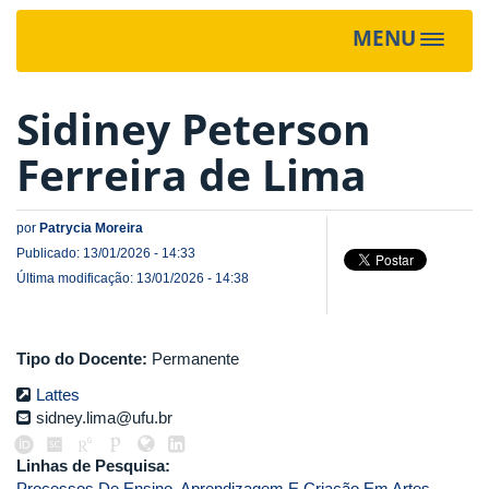
MENU
Toggle
navigat
Sidiney Peterson
Ferreira de Lima
por
Patrycia Moreira
Publicado: 13/01/2026 - 14:33
Última modificação: 13/01/2026 - 14:38
Tipo do Docente:
Permanente
Lattes
sidney.lima@ufu.br
Linhas de Pesquisa:
Processos De Ensino, Aprendizagem E Criação Em Artes