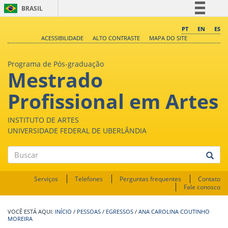
BRASIL
Simplifique!
PT
EN
ES
ACESSIBILIDADE
ALTO CONTRASTE
MAPA DO SITE
Comunica BR
Participe
Programa de Pós-graduação
Mestrado
Acesso à informação
Legislação
Profissional em Artes
Canais
INSTITUTO DE ARTES
UNIVERSIDADE FEDERAL DE UBERLÂNDIA
Buscar
Serviços
Telefones
Perguntas frequentes
Contato
Fale conosco
INÍCIO
/
PESSOAS
/
EGRESSOS
/
ANA CAROLINA COUTINHO
MOREIRA