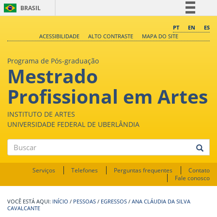
BRASIL
Simplifique!
PT
EN
ES
ACESSIBILIDADE
ALTO CONTRASTE
MAPA DO SITE
Comunica BR
Participe
Programa de Pós-graduação
Mestrado
Acesso à informação
Legislação
Profissional em Artes
Canais
INSTITUTO DE ARTES
UNIVERSIDADE FEDERAL DE UBERLÂNDIA
Buscar
Serviços
Telefones
Perguntas frequentes
Contato
Fale conosco
INÍCIO
/
PESSOAS
/
EGRESSOS
/
ANA CLÁUDIA DA SILVA
CAVALCANTE