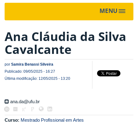
MENU
Toggle
navigat
Ana Cláudia da Silva
Cavalcante
por
Samira Benassi Silveira
Publicado: 09/05/2025 - 16:27
Última modificação: 12/05/2025 - 13:20
ana.da@ufu.br
Curso:
Mestrado Profissional em Artes