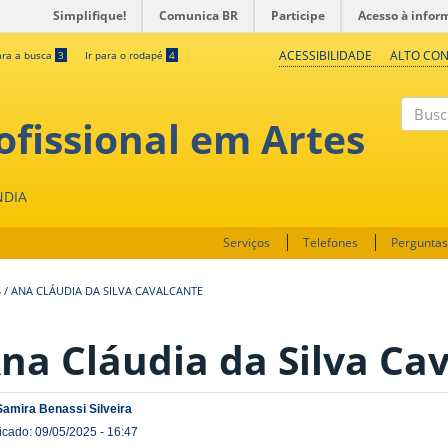
Simplifique!
Comunica BR
Participe
Acesso à infor
ACESSIBILIDADE
ALTO CO
ara a busca
3
Ir para o rodapé
4
fissional em Artes
Buscar
NDIA
Serviços
Telefones
Perguntas
S
/
ANA CLÁUDIA DA SILVA CAVALCANTE
na Cláudia da Silva Ca
Samira Benassi Silveira
icado: 09/05/2025 - 16:47