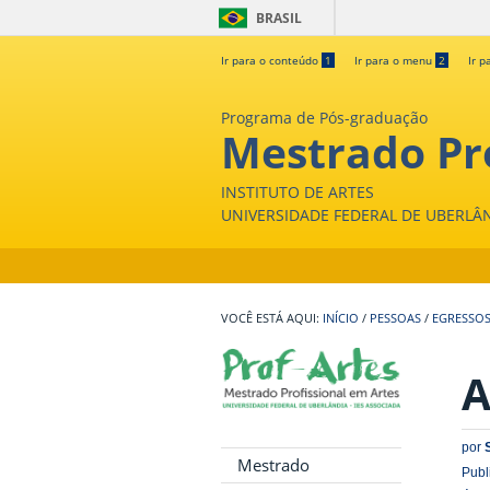
BRASIL
Ir para o conteúdo
1
Ir para o menu
2
Ir p
Programa de Pós-graduação
Mestrado Pro
INSTITUTO DE ARTES
UNIVERSIDADE FEDERAL DE UBERLÂ
INÍCIO
/
PESSOAS
/
EGRESSO
A
por
Mestrado
Publ