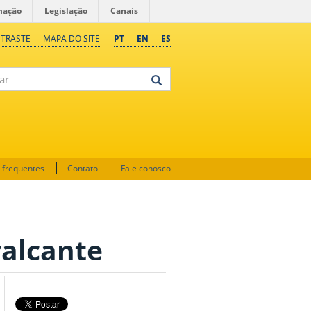
mação
Legislação
Canais
NTRASTE
MAPA DO SITE
PT
EN
ES
 frequentes
Contato
Fale conosco
valcante