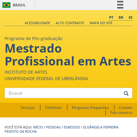
BRASIL
Simplifique!
PT
EN
ES
ACESSIBILIDADE
ALTO CONTRASTE
MAPA DO SITE
Comunica BR
Participe
Programa de Pós-graduação
Mestrado
Acesso à informação
Legislação
Profissional em Artes
Canais
INSTITUTO DE ARTES
UNIVERSIDADE FEDERAL DE UBERLÂNDIA
Buscar
Serviços
Telefones
Perguntas frequentes
Contato
Fale conosco
INÍCIO
/
PESSOAS
/
EGRESSOS
/
ELISÂNGELA FERREIRA
PEIXOTO DA ROCHA