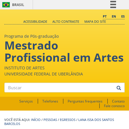
BRASIL
Simplifique!
PT
EN
ES
ACESSIBILIDADE
ALTO CONTRASTE
MAPA DO SITE
Comunica BR
Participe
Programa de Pós-graduação
Mestrado
Acesso à informação
Legislação
Profissional em Artes
Canais
INSTITUTO DE ARTES
UNIVERSIDADE FEDERAL DE UBERLÂNDIA
Buscar
Serviços
Telefones
Perguntas frequentes
Contato
Fale conosco
INÍCIO
/
PESSOAS
/
EGRESSOS
/
LANA ISSA DOS SANTOS
BARCELOS