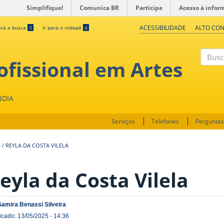
Simplifique!
Comunica BR
Participe
Acesso à infor
ACESSIBILIDADE
ALTO CO
ara a busca
3
Ir para o rodapé
4
fissional em Artes
Buscar
NDIA
Serviços
Telefones
Perguntas
S
/
REYLA DA COSTA VILELA
eyla da Costa Vilela
Samira Benassi Silveira
icado: 13/05/2025 - 14:36