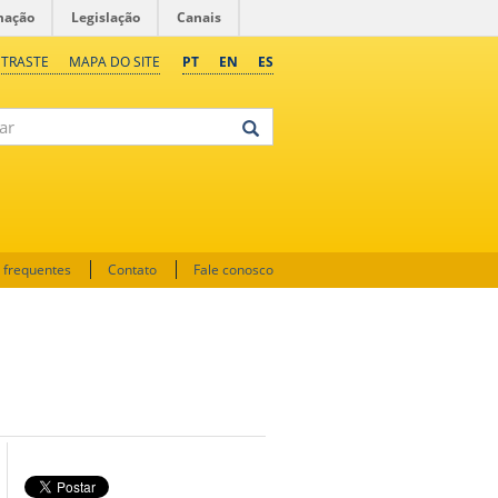
mação
Legislação
Canais
NTRASTE
MAPA DO SITE
PT
EN
ES
 frequentes
Contato
Fale conosco