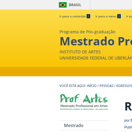
BRASIL
Ir para o conteúdo
1
Ir para o menu
2
Ir p
Programa de Pós-graduação
Mestrado Pro
INSTITUTO DE ARTES
UNIVERSIDADE FEDERAL DE UBERLÂ
INÍCIO
/
PESSOAS
/
EGRESSO
R
por
Mestrado
Publ