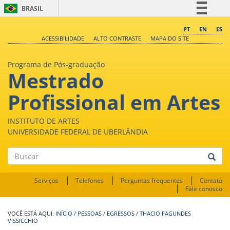
BRASIL
Simplifique!
PT
EN
ES
ACESSIBILIDADE
ALTO CONTRASTE
MAPA DO SITE
Comunica BR
Participe
Programa de Pós-graduação
Mestrado
Acesso à informação
Legislação
Profissional em Artes
Canais
INSTITUTO DE ARTES
UNIVERSIDADE FEDERAL DE UBERLÂNDIA
Buscar
Serviços
Telefones
Perguntas frequentes
Contato
Fale conosco
INÍCIO
/
PESSOAS
/
EGRESSOS
/
THACIO FAGUNDES
VISSICCHIO