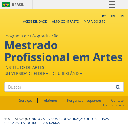
BRASIL
Simplifique!
PT
EN
ES
ACESSIBILIDADE
ALTO CONTRASTE
MAPA DO SITE
Comunica BR
Participe
Programa de Pós-graduação
Mestrado
Acesso à informação
Legislação
Profissional em Artes
Canais
INSTITUTO DE ARTES
UNIVERSIDADE FEDERAL DE UBERLÂNDIA
Buscar
Serviços
Telefones
Perguntas frequentes
Contato
Fale conosco
INÍCIO
/
SERVICOS
/
CONVALIDAÇÃO DE DISCIPLINAS
CURSADAS EM OUTROS PROGRAMAS