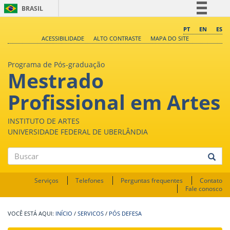
BRASIL
Simplifique!
PT
EN
ES
ACESSIBILIDADE
ALTO CONTRASTE
MAPA DO SITE
Comunica BR
Participe
Programa de Pós-graduação
Mestrado
Acesso à informação
Legislação
Profissional em Artes
Canais
INSTITUTO DE ARTES
UNIVERSIDADE FEDERAL DE UBERLÂNDIA
Buscar
Serviços
Telefones
Perguntas frequentes
Contato
Fale conosco
INÍCIO
/
SERVICOS
/
PÓS DEFESA