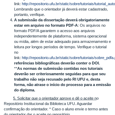
link:
http://repositorio.ufu.br/static/sobre/tutoriais/tutorial_
Lembrando que o orientador já deverá estar cadastrado,
portanto, verifique.
A submissão da dissertação deverá obrigatoriamente
estar em arquivo no formato PDF-A
: Os arquivos no
formato PDF/A garantem o acesso aos arquivos
independentemente de plataforma, sistema operacional
ou mídia, além de estar adequado para armazenamento e
leitura por longos períodos de tempo. Verifique o tutorial
no
link:
http://repositorio.ufu.br/static/sobre/tutoriais/sobre_pdfa.
referências bibliográficas deverão conter o DOI.
**
As normas de submissão contidas nos tutoriais
deverão ser criteriosamente seguidas para que seu
trabalho não seja recusado
pelo RI UFU e, desta
forma, não atrase o início do processo para a emissão
do diploma.
5. Solicitar que o orientador aprove e dê o aceite n
o
Repositório Institucional da Biblioteca UFU. Aguardar
confirmação do orientador. * Caso o aluno envie o termo antes
do orientador dar o aceite no repositório