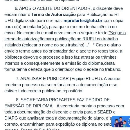
6. APÓS O ACEITE DO ORIENTADOR, o discente deve
encaminhar o
Termo de Autorização
para Publicação no RI
UFU digitalizado para o e-mail:
mprofartes@ufu.br
com cópia
para o(a) orientador(a), para que o mesmo tenha ciência do
envio. No corpo do e-mail deve conter o seguinte texto
“Segue o
termo de autorização para publicação no RIUFU do trabalho
intitulado (colocar o nome do seu trabalho)...”;
* Caso o aluno
envie o termo antes do orientador dar o aceite no repositório, a
biblioteca devolve o processo e isso faz atrasar os trâmites
internos e consequentemente a emissão do diploma,desta
forma tenha certeza que o orientador deu o aceite no trabalho.
7. ANALISAR E PUBLICAR (Equipe RI-UFU). A equipe
recebe o processo da secretaria com a documentação e se
estiver tudo correto publica no repositório.
8. SECRETARIA PROFARTES FAZ PEDIDO DE
EMISSÃO DE DIPLOMA – A secretaria monta o processo com
toda a documentação do discente e envia para o SEAED e
DIAPG que analisam toda a documentação do aluno, e se tudo
correto, encaminham para expedição de diploma no setor de