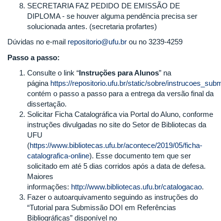
SECRETARIA FAZ PEDIDO DE EMISSÃO DE
DIPLOMA - se houver alguma pendência precisa ser
solucionada antes. (secretaria profartes)
Dúvidas no e-mail
repositorio@ufu.br
ou no 3239-4259
Passo a passo:
Consulte o link “
Instruções para Alunos
” na
página
https://repositorio.ufu.br/static/sobre/instrucoes_sub
contém o passo a passo para a entrega da versão final da
dissertação.
Solicitar Ficha Catalográfica via Portal do Aluno, conforme
instruções divulgadas no site do Setor de Bibliotecas da
UFU
(
https://www.bibliotecas.ufu.br/acontece/2019/05/ficha-
catalografica-online
). Esse documento tem que ser
solicitado em até 5 dias corridos após a data de defesa.
Maiores
informações:
http://www.bibliotecas.ufu.br/catalogacao
.
Fazer o autoarquivamento seguindo as instruções do
“Tutorial para Submissão DOI em Referências
Bibliográficas” disponível no