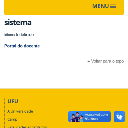
MENU
Toggle
navigat
sistema
Indefinido
Idioma
Portal do docente
Voltar para o topo
UFU
A Universidade
Campi
Faculdades e Institutos