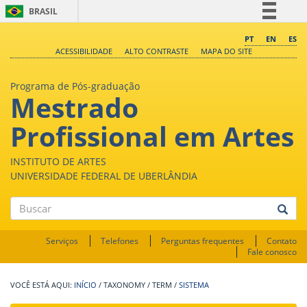
BRASIL
Simplifique!
PT
EN
ES
ACESSIBILIDADE
ALTO CONTRASTE
MAPA DO SITE
Comunica BR
Participe
Programa de Pós-graduação
Mestrado
Acesso à informação
Legislação
Profissional em Artes
Canais
INSTITUTO DE ARTES
UNIVERSIDADE FEDERAL DE UBERLÂNDIA
Buscar
Serviços
Telefones
Perguntas frequentes
Contato
Fale conosco
INÍCIO
/
TAXONOMY
/
TERM
/
SISTEMA